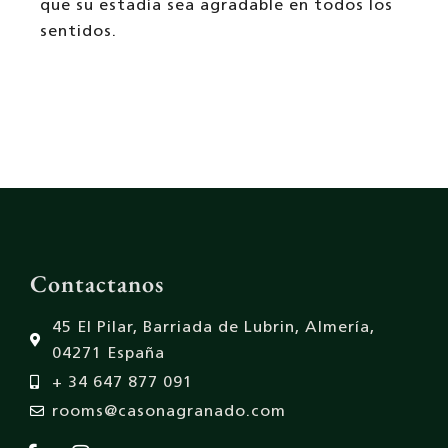
que su estadía sea agradable en todos los
sentidos.
Contactanos
45 El Pilar, Barriada de Lubrin, Almería,
04271 España
+ 34 647 877 091
rooms@casonagranado.com